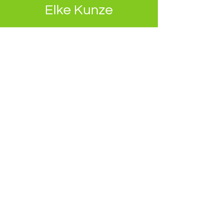
Elke Kunze
Trainer
Markus Neuschulz