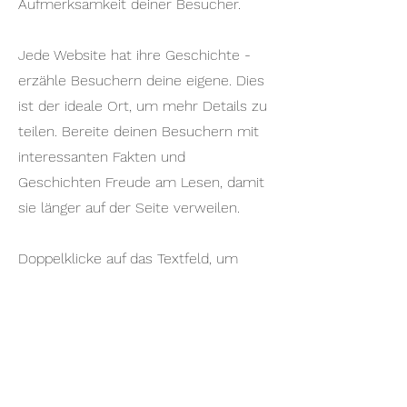
Aufmerksamkeit deiner Besucher.
Jede Website hat ihre Geschichte -
erzähle Besuchern deine eigene. Dies
ist der ideale Ort, um mehr Details zu
teilen. Bereite deinen Besuchern mit
interessanten Fakten und
Geschichten Freude am Lesen, damit
sie länger auf der Seite verweilen.
Doppelklicke auf das Textfeld, um
Inhalte zu bearbeiten. Füge alle Infos
hinzu, die du mit deinen Besuchern
teilen möchtest. Wenn du ein
Unternehmen hast, erzähle etwas
über dessen Geschichte. Erläutere